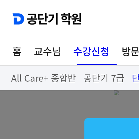
홈
교수님
수강신청
방문
All Care+ 종합반
공단기 7급