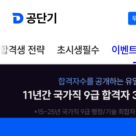
공단기
합격생 전략
초시생필수
이벤