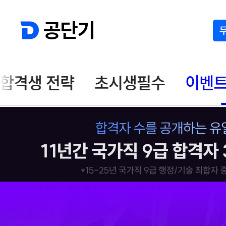
공단기
합격생 전략
초시생필수
이벤