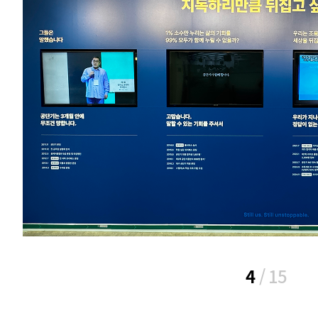
5
/
15