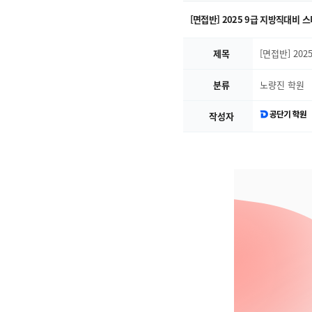
[면접반] 2025 9급 지방직대비 
제목
[면접반] 20
분류
노량진 학원
작성자