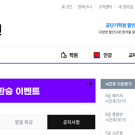
로그인
장바구니
고객센터
내 강의실
학원
인강
교
시간표 다운받기
9급 패키지
시간표(단기)
9급 종합반
시간표(장기)
명절 특강
공지사항
7급 시간표