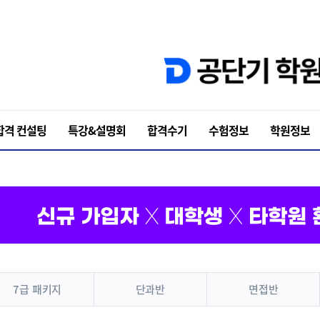
 합격 컨설팅
특강&설명회
합격수기
수험정보
학원정보
7급 패키지
단과반
면접반