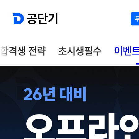
공단기
합격생 전략
초시생필수
이벤